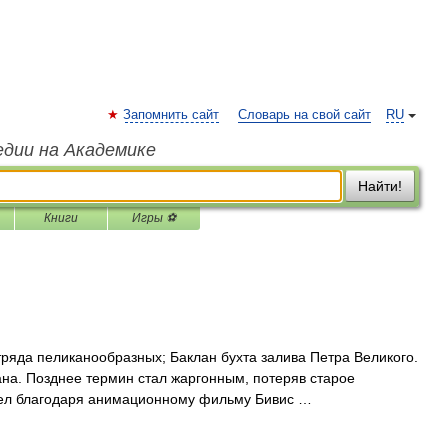
Запомнить сайт
Словарь на свой сайт
RU
едии на Академике
Найти!
Книги
Игры ⚽
ряда пеликанообразных; Баклан бухта залива Петра Великого.
на. Позднее термин стал жаргонным, потеряв старое
рел благодаря анимационному фильму Бивис …