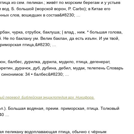
тица из сем. пеликан.; живёт по морским берегам и у устьев
 вод. Б. большой (морской ворон, P. Carbo); в Китае его
нных слов, вошедших в состав&#8230; …
рбан, чурка, отрубок, баклуша; | влад., ниж. * большая голова,
. Не по баклану ум. Велик баклан, да есть изъян. И ум твой,
 Приморская птица,&#8230; …
он, балбес, дурилка, дурила, мудило, птица, дегенерат,
 кретин, дурачок, дуб, дубина, дебил, мудак, телепень Словарь
о синонимов: 34 • балбес&#8230; …
ый перевод. Библейская энциклопедия арх. Никифора.
л.). Большая водяная, преим. приморская, птица. Толковый
940 …
ая пеликану водоплавающая птица, обычно с чёрным