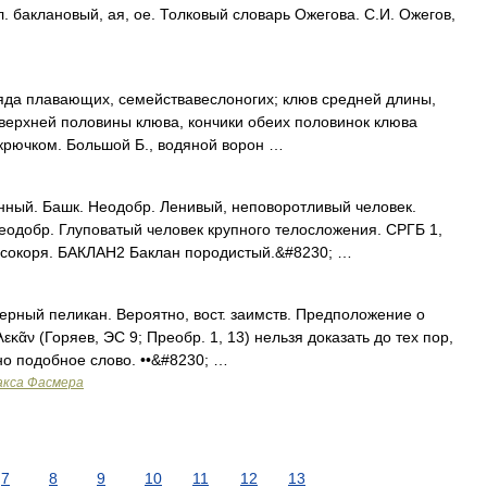
. баклановый, ая, ое. Толковый словарь Ожегова. С.И. Ожегов,
ряда плавающих, семействавеслоногих; клюв средней длины,
мверхней половины клюва, кончики обеих половинок клюва
крючком. Большой Б., водяной ворон …
ый. Башк. Неодобр. Ленивый, неповоротливый человек.
Неодобр. Глуповатый человек крупного телосложения. СРГБ 1,
 осокоря. БАКЛАН2 Баклан породистый.&#8230; …
черный пеликан. Вероятно, вост. заимств. Предположение о
εκᾶν (Горяев, ЭС 9; Преобр. 1, 13) нельзя доказать до тех пор,
но подобное слово. ••&#8230; …
акса Фасмера
7
8
9
10
11
12
13