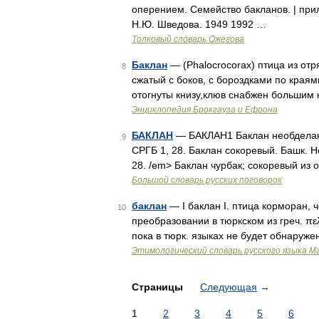
оперением. Семейство бакланов. | прил
Н.Ю. Шведова. 1949 1992 …
Толковый словарь Ожегова
Баклан
— (Phalocrocorax) птица из от
8
сжатый с боков, с бороздками по края
отогнуты книзу,клюв снабжен большим 
Энциклопедия Брокгауза и Ефрона
БАКЛАН
— БАКЛАН1 Баклан необделанн
9
СРГБ 1, 28. Баклан сокоревый. Башк. 
28. /em> Баклан чурбак; сокоревый из
Большой словарь русских поговорок
баклан
— I баклан I. птица корморан, 
10
преобразовании в тюркском из греч. πελ
пока в тюрк. языках не будет обнаруже
Этимологический словарь русского языка М
Страницы
Следующая
→
1
2
3
4
5
6