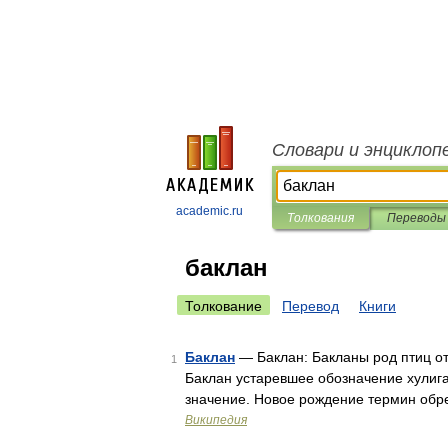
Словари и энциклоп
academic.ru
Толкования
Переводы
баклан
Толкование
Перевод
Книги
Баклан
— Баклан: Бакланы род птиц от
1
Баклан устаревшее обозначение хулига
значение. Новое рождение термин об
Википедия