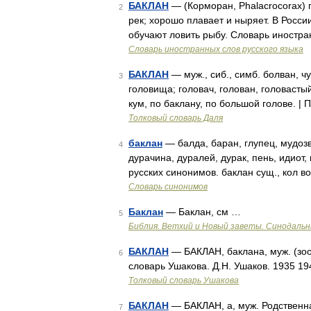
БАКЛАН
— (Корморан, Phalacrocorax) п
2
рек; хорошо плавает и ныряет. В России
обучают ловить рыбу. Словарь иностра
Словарь иностранных слов русского языка
БАКЛАН
— муж., сиб., симб. болван, чу
3
головища; головач, голован, головастый
кум, по баклану, по большой голове. |
Толковый словарь Даля
баклан
— балда, баран, глупец, мудозв
4
дурачина, дуралей, дурак, пень, идиот,
русских синонимов. баклан сущ., кол в
Словарь синонимов
Баклан
— Баклан, см …
5
Библия. Ветхий и Новый заветы. Синодальн
БАКЛАН
— БАКЛАН, баклана, муж. (зоо
6
словарь Ушакова. Д.Н. Ушаков. 1935 1
Толковый словарь Ушакова
БАКЛАН
— БАКЛАН, а, муж. Родственн
7