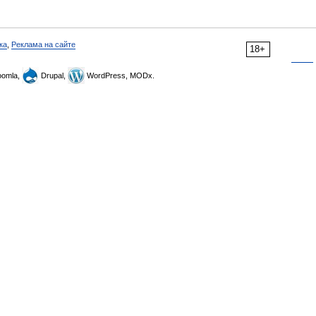
ка
,
Реклама на сайте
18+
omla,
Drupal,
WordPress, MODx.